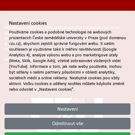
Nastavení cookies
Materiály umístěné na tomto webu mohou být publikovány pouze se
Používáme cookies a podobné technologie na webových
souhlasem ČZU.
prezentacích České zemědělské univerzity v Praze (pod doménou
Informace o zpracování a ochraně osobních údajů na ČZU v Praze
.
czu.cz), abychom zajistili správné fungování webu. S vaším
© 2025 PEF, Česká zemědělská univerzita v Praze
souhlasem je využíváme také k měření návštěvnosti (Google
Všechna práva vyhrazena |
Prohlášení o přístupnosti
Analytics 4), analýze výkonu webu a pro marketingové účely
Nastavení cookies
(Meta, Sklik, Google Ads), včetně zobrazování vložených videí
(YouTube). Informace o tom, jak naše weby používáte, mohou
být sdíleny s našimi partnery působícími v oblasti analytiky,
sociálních médií a online reklamy. Nezbytné cookies jsou vždy
aktivní. Volbu cookies a udělený souhlas můžete kdykoliv změnit
nebo odvolat v „Nastavení cookies“.
Nastavení
Odmítnout vše