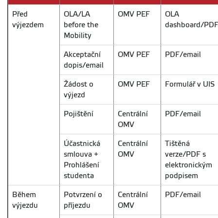
Před
OLA/LA
OMV PEF
OLA
výjezdem
before the
dashboard/PD
Mobility
Akceptační
OMV PEF
PDF/email
dopis/email
Žádost o
OMV PEF
Formulář v UIS
výjezd
Pojištění
Centrální
PDF/email
OMV
Účastnická
Centrální
Tištěná
smlouva +
OMV
verze/PDF s
Prohlášení
elektronickým
studenta
podpisem
Během
Potvrzení o
Centrální
PDF/email
výjezdu
příjezdu
OMV