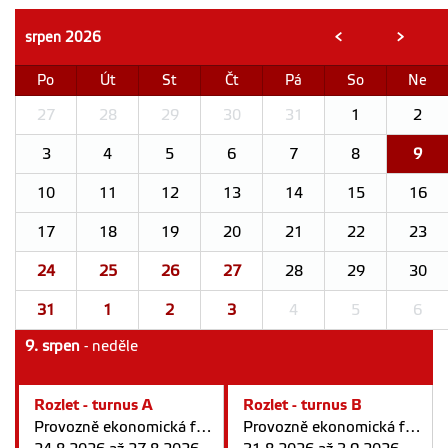
srpen
2026
<
>
Po
Út
St
Čt
Pá
So
Ne
27
28
29
30
31
1
2
3
4
5
6
7
8
9
10
11
12
13
14
15
16
17
18
19
20
21
22
23
24
25
26
27
28
29
30
31
1
2
3
4
5
6
9. srpen
- neděle
Rozlet - turnus A
Rozlet - turnus B
Provozně ekonomická fakulta v Praze
Provozně ekonomická fakulta v Praze