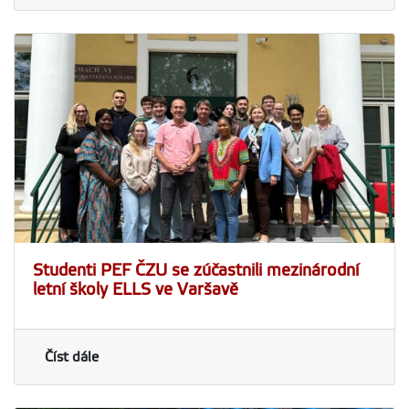
Studenti PEF ČZU se zúčastnili mezinárodní
letní školy ELLS ve Varšavě
Číst dále