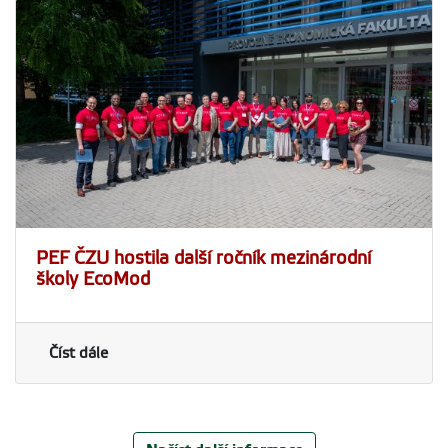
PEF ČZU hostila další ročník mezinárodní
školy EcoMod
Číst dále