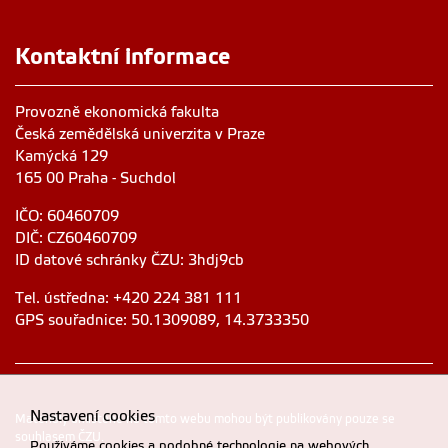
Kontaktní informace
Provozně ekonomická fakulta
Česká zemědělská univerzita v Praze
Kamýcká 129
165 00 Praha - Suchdol
IČO: 60460709
DIČ: CZ60460709
ID datové schránky ČZU: 3hdj9cb
Tel. ústředna: +420 224 381 111
GPS souřadnice: 50.1309089, 14.3733350
Nastavení cookies
Materiály umístěné na tomto webu mohou být publikovány pouze se
souhlasem ČZU.
Používáme cookies a podobné technologie na webových