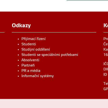
Odkazy
K
Přijímací řízení
Pr
Studenti
Če
Studijní oddělení
Ka
Studenti se speciálními potřebami
16
Absolventi
IČ
Partneři
DI
PR a média
ID
Informační systémy
Te
GP