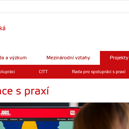
da a výzkum
Mezinárodní vztahy
Projekty
olupráci
CITT
Rada pro spolupráci s praxí
ce s praxí