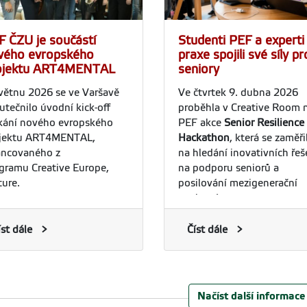
F ČZU je součástí
Studenti PEF a experti
vého evropského
praxe spojili své síly pr
ojektu ART4MENTAL
seniory
větnu 2026 se ve Varšavě
Ve čtvrtek 9. dubna 2026
utečnilo úvodní kick-off
proběhla v Creative Room 
kání nového evropského
PEF akce
Senior Resilience
jektu ART4MENTAL,
Hackathon
, která se zaměři
ancovaného z
na hledání inovativních řeš
gramu Creative Europe,
na podporu seniorů a
ture.
posilování mezigenerační
spolupráce.
íst dále
Číst dále
Načíst další informace