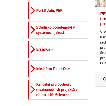
Portál Jobs PEF
PE
no
pr
Středisko poradenství v
V k
systémech jakosti
usk
set
pro
Erasmus +
fin
pro
Cul
Inkubátor Point One
Č
Kancelář pro podporu
mezinárodních projektů v
oblasti Life Sciences