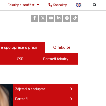
Fakulty a součásti
Kontakty
Odkaz na Facebook
Odkaz na Twitter
Odkaz na Youtube
Odkaz na LinkedIn
Odkaz na Instagram
Odkaz na TikTok
 a spolupráce s praxí
O fakultě
CSR
Partneři fakulty
Zájemci o spolupráci
Partneři