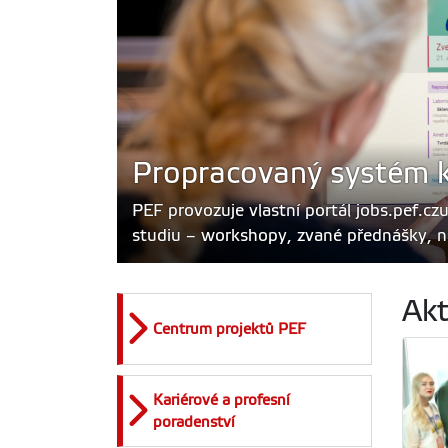
Propracovaný systém k
PEF provozuje vlastní portál jobs.pef.czu
studiu – workshopy, zvané přednášky, n
Akt
Centrum projektů PEF
Kariérové a profesní
poradenství