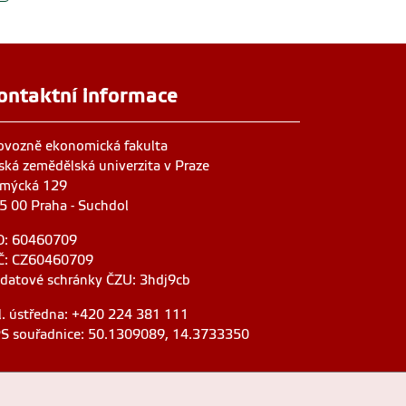
ontaktní informace
ovozně ekonomická fakulta
ská zemědělská univerzita v Praze
mýcká 129
5 00 Praha - Suchdol
O: 60460709
Č: CZ60460709
 datové schránky ČZU: 3hdj9cb
l. ústředna: +420 224 381 111
S souřadnice: 50.1309089, 14.3733350