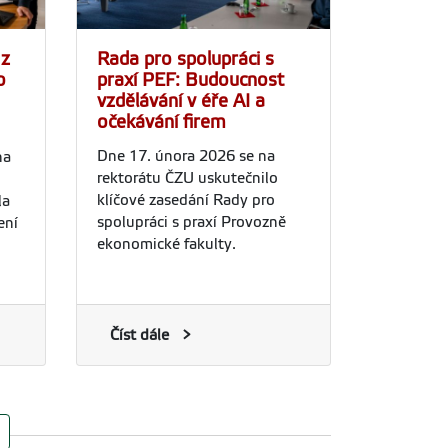
 z
Rada pro spolupráci s
o
praxí PEF: Budoucnost
vzdělávání v éře AI a
očekávání firem
Dne 17. února 2026 se na
na
rektorátu ČZU uskutečnilo
klíčové zasedání Rady pro
la
spolupráci s praxí Provozně
ení
ekonomické fakulty.
Číst dále