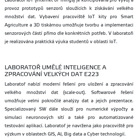
Laboratoř IoT (Internet of Things) je koncipována pro vývoj a
provoz prototypů senzorů sloužících k získávání velkého
množství dat. Vybavení pracoviště IoT kity pro Smart
Agriculture a 3D tiskárnou umožňuje tvorbu a implementaci
senzorových částí přímo dle konkrétních potřeb. V laboratoři
je realizována praktická výuka studentů v oblasti IoT.
LABORATOŘ UMĚLÉ INTELIGENCE A
ZPRACOVÁNÍ VELKÝCH DAT E223
Laboratoř nabízí moderní řešení pro uložení a zpracování
velkého množství dat (scale-out). Softwarové řešení
umožňuje velmi pokročilé analýzy dat a jejich prezentace.
Specializovaný SW dále slouží pro numerické výpočty a
simulaci neuronových sítí a také pro automatizované
testování aplikací. Laboratoř je navržena jako pracoviště pro
výzkum v oblastech GIS, AI, Big data a Cyber technologií.