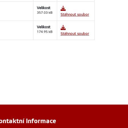
Velikost
357.03 kB
Stáhnout soubor
Velikost
174.95 kB
Stáhnout soubor
ontaktní informace