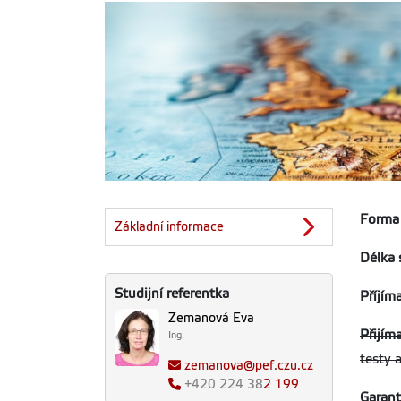
Forma 
Základní informace
Délka 
Studijní referentka
Příjíma
Zemanová Eva
Přijím
Ing.
testy a
zemanova@pef.czu.cz
+420
224 38
2 199
Garan