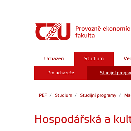
Uchazeči
Studium
Vě
Pro uchazeče
Studijní progr
PEF
Studium
Studijní programy
Mag
Hospodářská a kult