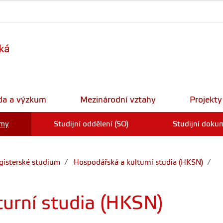
da a výzkum
Mezinárodní vztahy
Projekty
amy
Studijní oddělení (SO)
Studijní doku
isterské studium
Hospodářská a kulturní studia (HKSN)
urní studia (HKSN)