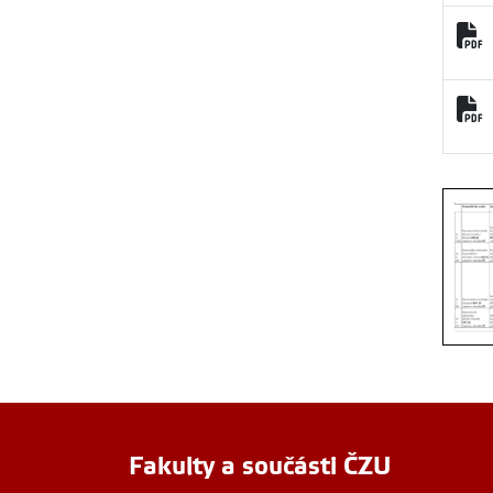
Studij
Fakulty a součásti ČZU