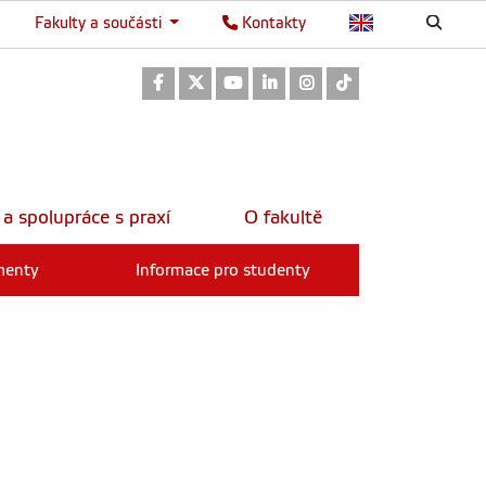
Fakulty a součásti
Kontakty
Odkaz na Facebook
Odkaz na Twitter
Odkaz na Youtube
Odkaz na LinkedIn
Odkaz na Instagram
Odkaz na TikTok
 a spolupráce s praxí
O fakultě
menty
Informace pro studenty