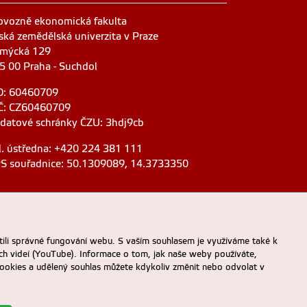
ovozně ekonomická fakulta
ská zemědělská univerzita v Praze
mýcká 129
5 00 Praha - Suchdol
O: 60460709
Č: CZ60460709
 datové schránky ČZU: 3hdj9cb
l. ústředna: +420 224 381 111
S souřadnice: 50.1309089, 14.3733350
ili správné fungování webu. S vaším souhlasem je využíváme také k
ch videí (YouTube). Informace o tom, jak naše weby používáte,
u cookies a udělený souhlas můžete kdykoliv změnit nebo odvolat v