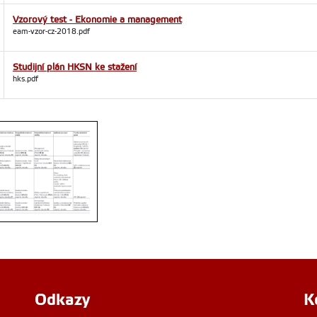
Vzorový test - Ekonomie a management
eam-vzor-cz-2018.pdf
Studijní plán HKSN ke stažení
hks.pdf
ní plán HKSN
Odkazy
K