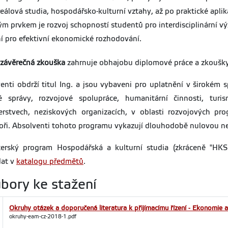
reálová studia, hospodářsko-kulturní vztahy, až po praktické apli
ým prvkem je rozvoj schopností studentů pro interdisciplinární vý
í pro efektivní ekonomické rozhodování.
 závěrečná zkouška
zahrnuje obhajobu diplomové práce a zkoušky 
enti obdrží titul Ing. a jsou vybaveni pro uplatnění v širokém
né správy, rozvojové spolupráce, humanitární činnosti, tu
erstvech, neziskových organizacích, v oblasti rozvojových p
oři. Absolventi tohoto programu vykazují dlouhodobě nulovou 
terský program Hospodářská a kulturní studia (zkráceně "HK
dat v
katalogu předmětů
.
bory ke stažení
Okruhy otázek a doporučená literatura k přijímacímu řízení - Ekonomie
okruhy-eam-cz-2018-1.pdf