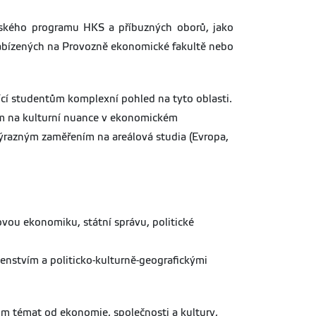
řského programu HKS a příbuzných oborů, jako
 nabízených na Provozně ekonomické fakultě nebo
ící studentům komplexní pohled na tyto oblasti.
zem na kulturní nuance v ekonomickém
výrazným zaměřením na areálová studia (Evropa,
vou ekonomiku, státní správu, politické
enstvím a politicko-kulturně-geografickými
rum témat od ekonomie, společnosti a kultury,