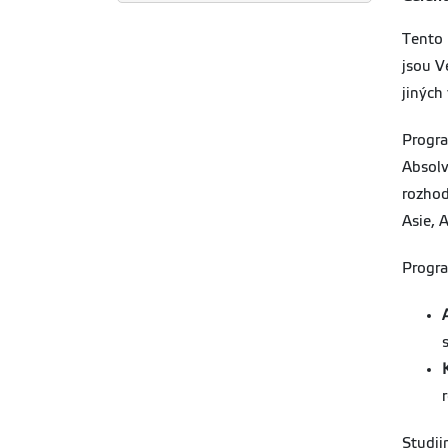
Tento
jsou V
jiných
Progra
Absolv
rozhod
Asie, 
Progra
Studij