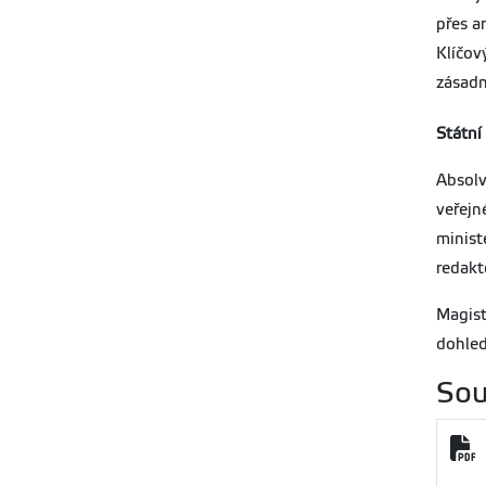
přes a
Klíčov
zásadn
Státní
Absolv
veřej
minist
redakt
Magis
dohle
Sou