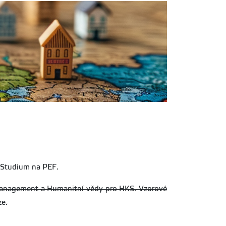
 Studium na PEF.
anagement a Humanitní vědy pro HKS. Vzorové
ze.