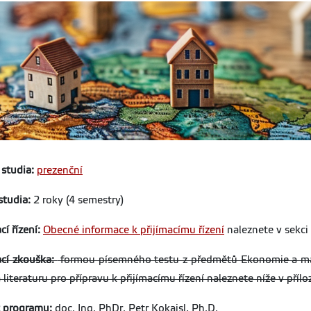
studia:
prezenční
studia:
2 roky (4 semestry)
cí řízení:
Obecné informace k přijímacímu řízení
naleznete v sekci
ací zkouška:
formou písemného testu z předmětů Ekonomie a m
 literaturu pro přípravu k přijímacímu řízení naleznete níže v přílo
t programu:
doc. Ing. PhDr. Petr Kokaisl, Ph.D.