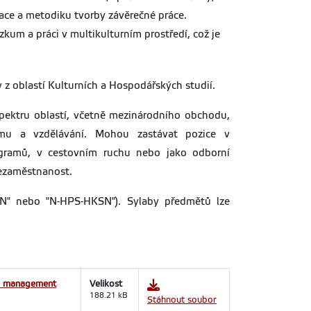
kace a metodiku tvorby závěrečné práce.
zkum a práci v multikulturním prostředí, což je
z oblastí Kulturních a Hospodářských studií.
 spektru oblastí, včetně mezinárodního obchodu,
rismu a vzdělávání. Mohou zastávat pozice v
rogramů, v cestovním ruchu nebo jako odborní
nezaměstnanost.
SN" nebo "N-HPS-HKSN"). Sylaby předmětů lze
 a management
Velikost
188.21 kB
Stáhnout soubor