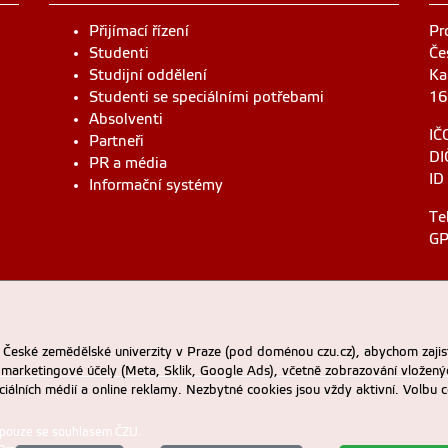
Přijímací řízení
Pr
Studenti
Če
Studijní oddělení
Ka
Studenti se speciálními potřebami
16
Absolventi
IČ
Partneři
DI
PR a média
ID
Informační systémy
Te
GP
eské zemědělské univerzity v Praze (pod doménou czu.cz), abychom zajist
 marketingové účely (Meta, Sklik, Google Ads), včetně zobrazování vložený
ociálních médií a online reklamy. Nezbytné cookies jsou vždy aktivní. Volb
 pouze se souhlasem ČZU.