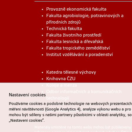
Provozně ekonomická fakulta
Fakulta agrobiologie, potravinových a
přírodních zdrojů
Technická fakulta
Fakulta životního prostředí
Fakulta lesnická a dřevařská
Fakulta tropického zemědělství
Institut vzdělávání a poradenství
Katedra tělesné výchovy
Knihovna ČZU
Koleje a menza
Odbor informačních a komunikačních
Nastavení cookies
technologií
Používáme cookies a podobné technologie na webových prezentacích Č
měření návštěvnosti (Google Analytics 4), analýze výkonu webu a pro
mohou být sdíleny s našimi partnery působícími v oblasti analytiky, s
„Nastavení cookies“.
Materiály umístěné na tomto webu mohou být publikovány