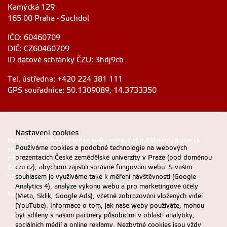
Kamýcká 129
165 00 Praha - Suchdol
IČO: 60460709
DIČ: CZ60460709
ID datové schránky ČZU: 3hdj9cb
Tel. ústředna: +420 224 381 111
GPS souřadnice: 50.1309089, 14.3733350
Nastavení cookies
Materiály umístěné na tomto webu mohou být publikovány pouze se
Používáme cookies a podobné technologie na webových
souhlasem ČZU.
prezentacích České zemědělské univerzity v Praze (pod doménou
Informace o zpracování a ochraně osobních údajů na ČZU v Praze
.
czu.cz), abychom zajistili správné fungování webu. S vaším
© 2025 PEF, Česká zemědělská univerzita v Praze
souhlasem je využíváme také k měření návštěvnosti (Google
Všechna práva vyhrazena |
Prohlášení o přístupnosti
Analytics 4), analýze výkonu webu a pro marketingové účely
Nastavení cookies
(Meta, Sklik, Google Ads), včetně zobrazování vložených videí
(YouTube). Informace o tom, jak naše weby používáte, mohou
být sdíleny s našimi partnery působícími v oblasti analytiky,
sociálních médií a online reklamy. Nezbytné cookies jsou vždy