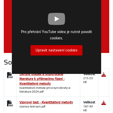
Pro přehrání YouTube videa je nutné povolit
cookies.
Upravit nastavení cookies
Soubory ke stažení
Okruhy otázek a doporučená
Velikost
literatura k přijímacímu řízení -
215.03
kB
Kvantitativní metody
kvantitativni-metody-prn-a-syin-okruhy-a-
literatura-2024.pdf
Vzorový test - Kvantitativní metody
Velikost
vzorovy-test-syin.pdf
187.49
kB