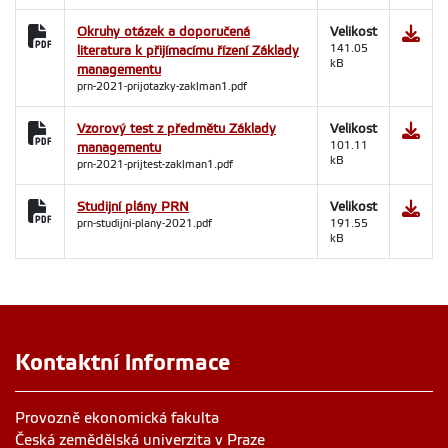
Okruhy otázek a doporučená
Velikost
literatura k přijímacímu řízení Základy
141.05
kB
managementu
prn-2021-prijotazky-zaklman1.pdf
Vzorový test z předmětu Základy
Velikost
managementu
101.11
kB
prn-2021-prijtest-zaklman1.pdf
Studijní plány PRN
Velikost
prn-studijni-plany-2021.pdf
191.55
kB
Kontaktní informace
Provozně ekonomická fakulta
Česká zemědělská univerzita v Praze