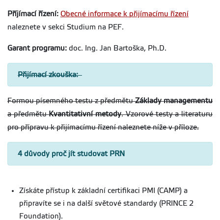
Příjímací řízení:
Obecné informace k přijímacímu řízení
naleznete v sekci Studium na PEF.
Garant programu:
doc. Ing. Jan Bartoška, Ph.D.
Přijímací zkouška:
Formou písemného testu z předmětu
Základy managementu
a předmětu
Kvantitativní metody
. Vzorové testy a literaturu
pro přípravu k přijímacímu řízení naleznete níže v příloze.
4 důvody proč jít studovat PRN
Získáte přístup k základní certifikaci PMI (CAMP) a
připravíte se i na další světové standardy (PRINCE 2
Foundation).