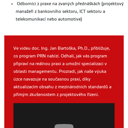
Odborníci z praxe na zvaných přednáškách (projektový
manažeři z bankovního sektoru, ICT sektoru a
telekomunikací nebo automotive)
Ve videu doc. Ing. Jan Bartoška, Ph.D., přibližuje,
co program PRN nabízí. Odhalí, jak vás program
připraví na reálnou praxi a umožní specializaci v
oblasti managementu. Prozradí, jak naše výuka
úzce navazuje na současnou praxi, díky
aktualizacím obsahu z mezinárodních standardů a
přímým zkušenostem z projektového řízení.