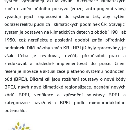
systém významněji aktualizován. Akcelerace klimatických
změn i změn půdního pokryvu (eroze, antropogenní vlivy)
vyžadují jejich zapracování do systému tak, aby sytém
odrážel realitu půdních i klimatických podmínek ČR. Stávající
systém je postaven na klimatických datech z období 1901 až
1950, což nereflektuje poslední období změn přírodních
podmínek. Dílčí návrhy změn KR i HPJ již byly zpracovány, je
však třeba je revidovat, ověřit, přizpůsobit praxi a
zredukovat a následně implementovat do praxe. Cílem
řešení je inovace a aktualizace platného systému hodnocení
půd (BPEJ). Dílčími cíli jsou rozšíření soustavy o nové kódy
BPEJ, návrh nové klimatické regionalizace, ocenění nových
kódů BPEJ, verifikace a zpřesnění soustavy BPEJ a
kategorizace navržených BPEJ podle mimoprodukčního
potenciálu.