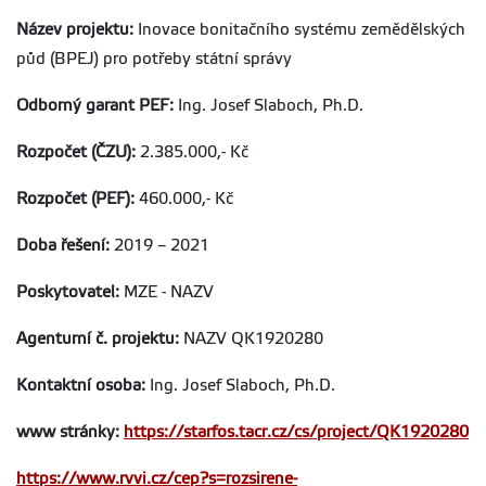
Název projektu:
Inovace bonitačního systému zemědělských
půd (BPEJ) pro potřeby státní správy
Odborný garant PEF:
Ing. Josef Slaboch, Ph.D.
Rozpočet (ČZU):
2.385.000,- Kč
Rozpočet (PEF):
460.000,- Kč
Doba řešení:
2019 – 2021
Poskytovatel:
MZE - NAZV
Agenturní č. projektu:
NAZV QK1920280
Kontaktní osoba:
Ing. Josef Slaboch, Ph.D.
www stránky:
https://starfos.tacr.cz/cs/project/QK1920280
https://www.rvvi.cz/cep?s=rozsirene-