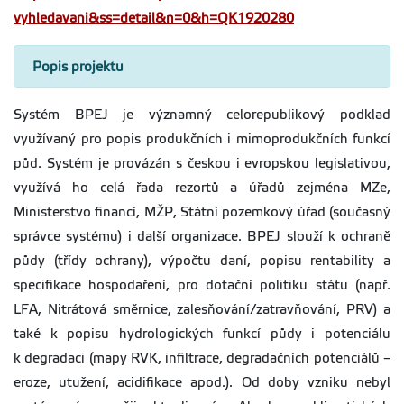
vyhledavani&ss=detail&n=0&h=QK1920280
Popis projektu
Systém BPEJ je významný celorepublikový podklad
využívaný pro popis produkčních i mimoprodukčních funkcí
půd. Systém je provázán s českou i evropskou legislativou,
využívá ho celá řada rezortů a úřadů zejména MZe,
Ministerstvo financí, MŽP, Státní pozemkový úřad (současný
správce systému) i další organizace. BPEJ slouží k ochraně
půdy (třídy ochrany), výpočtu daní, popisu rentability a
specifikace hospodaření, pro dotační politiku státu (např.
LFA, Nitrátová směrnice, zalesňování/zatravňování, PRV) a
také k popisu hydrologických funkcí půdy i potenciálu
k degradaci (mapy RVK, infiltrace, degradačních potenciálů –
eroze, utužení, acidifikace apod.). Od doby vzniku nebyl