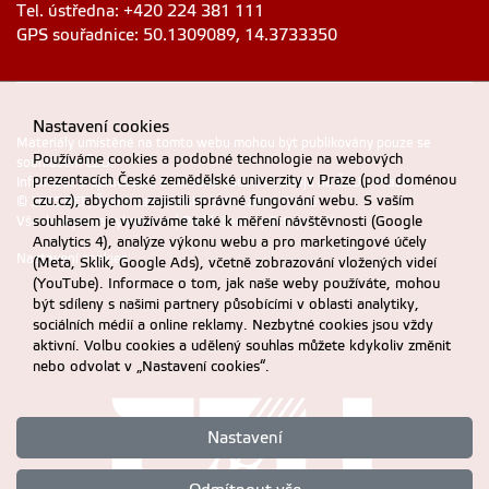
Tel. ústředna: +420 224 381 111
GPS souřadnice: 50.1309089, 14.3733350
Nastavení cookies
Materiály umístěné na tomto webu mohou být publikovány pouze se
Používáme cookies a podobné technologie na webových
souhlasem ČZU.
prezentacích České zemědělské univerzity v Praze (pod doménou
Informace o zpracování a ochraně osobních údajů na ČZU v Praze
.
czu.cz), abychom zajistili správné fungování webu. S vaším
© 2025 PEF, Česká zemědělská univerzita v Praze
souhlasem je využíváme také k měření návštěvnosti (Google
Všechna práva vyhrazena |
Prohlášení o přístupnosti
Analytics 4), analýze výkonu webu a pro marketingové účely
Nastavení cookies
(Meta, Sklik, Google Ads), včetně zobrazování vložených videí
(YouTube). Informace o tom, jak naše weby používáte, mohou
být sdíleny s našimi partnery působícími v oblasti analytiky,
sociálních médií a online reklamy. Nezbytné cookies jsou vždy
aktivní. Volbu cookies a udělený souhlas můžete kdykoliv změnit
nebo odvolat v „Nastavení cookies“.
Nastavení