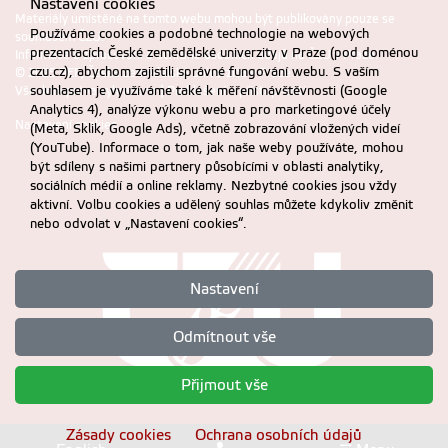
Nastavení cookies
Materiály umístěné na tomto webu mohou být publikovány pouze se
Používáme cookies a podobné technologie na webových
souhlasem ČZU.
prezentacích České zemědělské univerzity v Praze (pod doménou
Informace o zpracování a ochraně osobních údajů na ČZU v Praze
.
czu.cz), abychom zajistili správné fungování webu. S vaším
© 2025 PEF, Česká zemědělská univerzita v Praze
souhlasem je využíváme také k měření návštěvnosti (Google
Všechna práva vyhrazena |
Prohlášení o přístupnosti
Analytics 4), analýze výkonu webu a pro marketingové účely
Nastavení cookies
(Meta, Sklik, Google Ads), včetně zobrazování vložených videí
(YouTube). Informace o tom, jak naše weby používáte, mohou
být sdíleny s našimi partnery působícími v oblasti analytiky,
sociálních médií a online reklamy. Nezbytné cookies jsou vždy
aktivní. Volbu cookies a udělený souhlas můžete kdykoliv změnit
nebo odvolat v „Nastavení cookies“.
Nastavení
Odmítnout vše
Přijmout vše
Zásady cookies
Ochrana osobních údajů