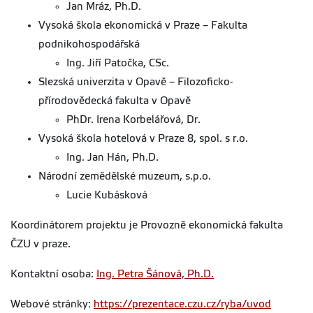
Jan Mráz, Ph.D.
Vysoká škola ekonomická v Praze – Fakulta
podnikohospodářská
Ing. Jiří Patočka, CSc.
Slezská univerzita v Opavě – Filozoficko-
přírodovědecká fakulta v Opavě
PhDr. Irena Korbelářová, Dr.
Vysoká škola hotelová v Praze 8, spol. s r.o.
Ing. Jan Hán, Ph.D.
Národní zemědělské muzeum, s.p.o.
Lucie Kubásková
Koordinátorem projektu je Provozně ekonomická fakulta
ČZU v praze.
Kontaktní osoba:
Ing. Petra Šánová, Ph.D.
Webové stránky:
https://prezentace.czu.cz/ryba/uvod