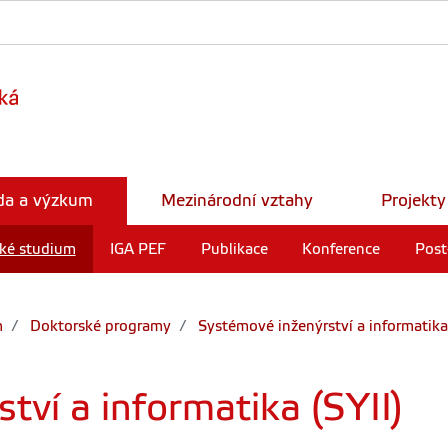
da a výzkum
Mezinárodní vztahy
Projekty
ké studium
IGA PEF
Publikace
Konference
Post
m
Doktorské programy
Systémové inženýrství a informatika 
tví a informatika (SYII)