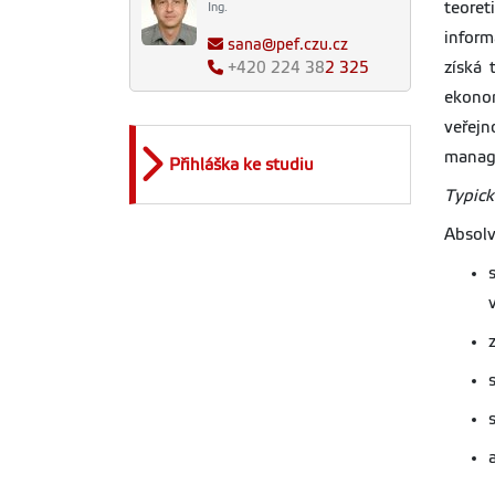
teoret
Ing.
inform
sana@pef.czu.cz
získá 
+420
224 38
2 325
ekonom
veřejn
manag
Přihláška ke studiu
Typick
Absolv