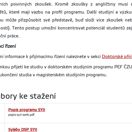
dních povinných zkoušek. Kromě zkoušky z angličtiny musí 
tů, které mají vazbu na profil programu. Další studijní a výzk
u může přizpůsobit své představě, buď složí více zkoušek ne
ostí). Tento postup umožní koncentrovat potenciál studentů ze
ační práce.
cí řízení
ní informace k přijímacímu řízení naleznete v sekci
Doktorské přijí
kou přijetí ke studiu v doktorském studijním programu PEF ČZU v
ukončení studia v magisterském studijním programu.
bory ke stažení
Popis programu SYII
popis-syii-web.pdf
Sylaby DSP SYII