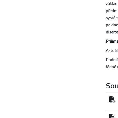
zákla
předmě
systém
povinn
disert
Příjíma
Aktuál
Podmín
řádné 
Sou