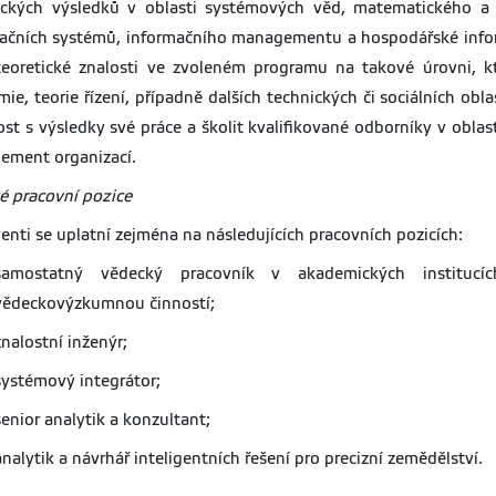
ických výsledků v oblasti systémových věd, matematického a s
ačních systémů, informačního managementu a hospodářské info
teoretické znalosti ve zvoleném programu na takové úrovni, kt
ie, teorie řízení, případně dalších technických či sociálních 
ost s výsledky své práce a školit kvalifikované odborníky v obla
ement organizací.
é pracovní pozice
enti se uplatní zejména na následujících pracovních pozicích:
samostatný vědecký pracovník v akademických institucíc
vědeckovýzkumnou činností;
znalostní inženýr;
systémový integrátor;
senior analytik a konzultant;
analytik a návrhář inteligentních řešení pro precizní zemědělství.