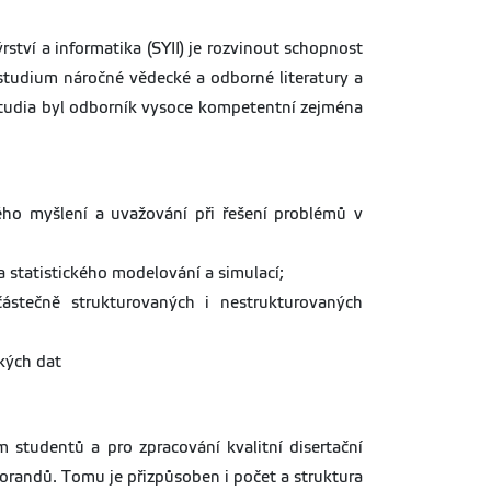
tví a informatika (SYII) je rozvinout schopnost
tudium náročné vědecké a odborné literatury a
 studia byl odborník vysoce kompetentní zejména
vého myšlení a uvažování při řešení problémů v
statistického modelování a simulací;
částečně strukturovaných i nestrukturovaných
kých dat
m studentů a pro zpracování kvalitní disertační
orandů. Tomu je přizpůsoben i počet a struktura