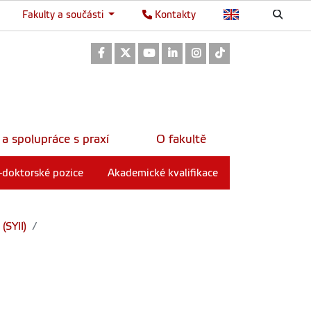
Fakulty a součásti
Kontakty
Odkaz na Facebook
Odkaz na Twitter
Odkaz na Youtube
Odkaz na LinkedIn
Odkaz na Instagram
Odkaz na TikTok
 a spolupráce s praxí
O fakultě
-doktorské pozice
Akademické kvalifikace
(SYII)