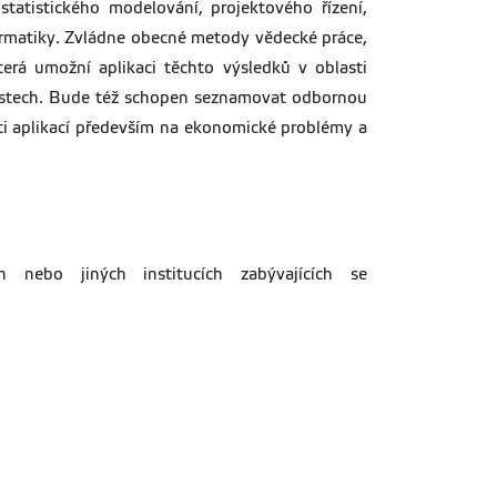
tatistického modelování, projektového řízení,
rmatiky. Zvládne obecné metody vědecké práce,
erá umožní aplikaci těchto výsledků v oblasti
oblastech. Bude též schopen seznamovat odbornou
sti aplikací především na ekonomické problémy a
h nebo jiných institucích zabývajících se