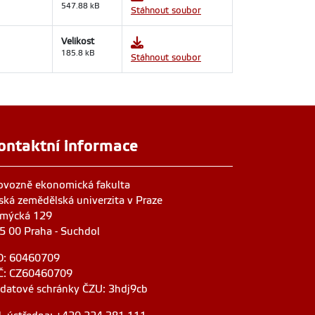
547.88 kB
Stáhnout soubor
Velikost
185.8 kB
Stáhnout soubor
ontaktní informace
ovozně ekonomická fakulta
ská zemědělská univerzita v Praze
mýcká 129
5 00 Praha - Suchdol
O: 60460709
Č: CZ60460709
 datové schránky ČZU: 3hdj9cb