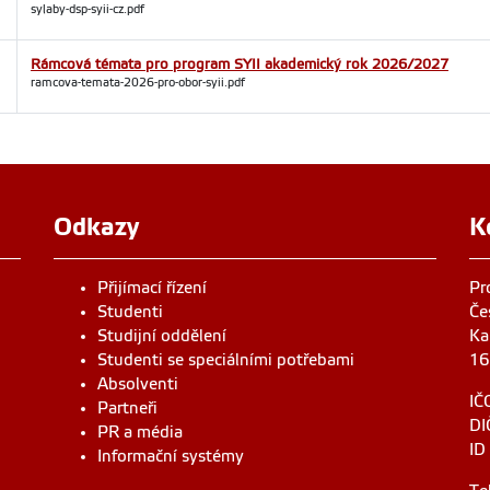
sylaby-dsp-syii-cz.pdf
Rámcová témata pro program SYII akademický rok 2026/2027
ramcova-temata-2026-pro-obor-syii.pdf
Odkazy
K
Přijímací řízení
Pr
Studenti
Če
Studijní oddělení
Ka
Studenti se speciálními potřebami
16
Absolventi
IČ
Partneři
DI
PR a média
ID
Informační systémy