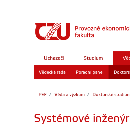
Uchazeči
Studium
Vě
Vědecká rada
Poradní panel
Doktors
PEF
Věda a výzkum
Doktorské studiu
Systémové inženýrs