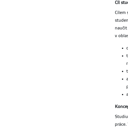
Cíl st
Cílem 
studen
naučit
v obla
Koncep
Studiu
práce.