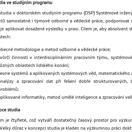
udia ve studijním programu
studia v doktorském studijním programu (DSP) Systémové inženýrs
tů samostatné i týmové odborné a vědecké práce, podporovat s
 je aplikovat dosažené výsledky v praxi. Cílem je, aby absolvent
stech:
obecné metodologie a metod odborné a vědecké práce;
tvůrčí činnosti v interdisciplinárním pracovním týmu, systémo
různých oblastech lidského konání;
teorie systémů a aplikovaných systémových věd, matematického a 
analýzy a zpracování dat při řešení dobře strukturovaných, 
problémů;
aplikované informatiky, metod umělé inteligence a zpracování vel
ce studia
m je čtyřleté, což vytváří dostatečný časový prostor pro výzku
 Velký důraz v koncepci studia je kladen na výzkumnou práci dokt