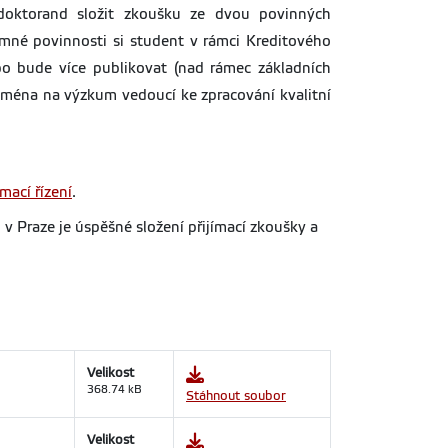
doktorand složit zkoušku ze dvou povinných
umné povinnosti si student v rámci Kreditového
bo bude více publikovat (nad rámec základních
jména na výzkum vedoucí ke zpracování kvalitní
mací řízení
.
 Praze je úspěšné složení přijímací zkoušky a
Velikost
368.74 kB
Stáhnout soubor
Velikost