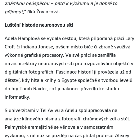
známkou neúspěchu – patří k výzkumu a je dobré to
přijmout
,“ říká Žovincová
.
Luštění historie neuronovou sítí
Adéla Hamplová se vydala cestou, která připomíná práci Lary
Croft či Indiana Jonese, ovšem místo biče či zbraně využívá
výkonné grafické procesory. Ve své práci se zaměřila
na architektury neuronových sítí pro rozpoznávání objektů v
digitálních fotografiích. Fascinace historií ji provázela už od
dětství, kdy hltala knihy o Egyptě společně s tvorbou levelů
do hry Tomb Raider, což ji nakonec přivedlo ke studiu
informatiky.
S univerzitami v Tel Avivu a Arielu spolupracovala na
analýze klínového písma z fotografií chrámových zdí a stél.
Palmýrské aramejštině se věnovala v samostatném
výzkumu, k němuž se později na čas přidal profesor Alexey