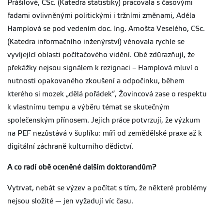
Prášilové, CSc. (Katedra statistiky) pracovala s časovými
řadami ovlivněnými politickými i tržními změnami, Adéla
Hamplová se pod vedením doc. Ing. Arnošta Veselého, CSc.
(Katedra informačního inženýrství) věnovala rychle se
vyvíjející oblasti počítačového vidění. Obě zdůrazňují, že
překážky nejsou signálem k rezignaci – Hamplová mluví o
nutnosti opakovaného zkoušení a odpočinku, během
kterého si mozek „dělá pořádek“, Žovincová zase o respektu
k vlastnímu tempu a výběru témat se skutečným
společenským přínosem. Jejich práce potvrzují, že výzkum
Ing. Adéla
na PEF nezůstává v šuplíku: míří od zemědělské praxe až k
Hamplová,
digitální záchraně kulturního dědictví.
Ph.D.,
laureátka
ceny prof.
A co radí obě oceněné dalším doktorandům?
Stoklasy
přebírá cenu
Vytrvat, nebát se výzev a počítat s tím, že některé problémy
od rektora
České
nejsou složité — jen vyžadují víc času.
Zemědělské
Univerzity