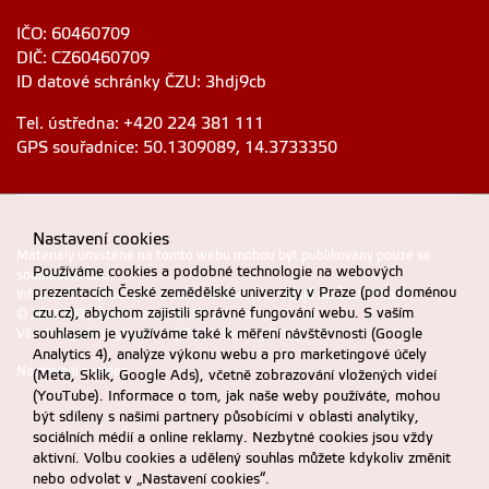
IČO: 60460709
DIČ: CZ60460709
ID datové schránky ČZU: 3hdj9cb
Tel. ústředna: +420 224 381 111
GPS souřadnice: 50.1309089, 14.3733350
Nastavení cookies
Materiály umístěné na tomto webu mohou být publikovány pouze se
Používáme cookies a podobné technologie na webových
souhlasem ČZU.
prezentacích České zemědělské univerzity v Praze (pod doménou
Informace o zpracování a ochraně osobních údajů na ČZU v Praze
.
czu.cz), abychom zajistili správné fungování webu. S vaším
© 2025 PEF, Česká zemědělská univerzita v Praze
souhlasem je využíváme také k měření návštěvnosti (Google
Všechna práva vyhrazena |
Prohlášení o přístupnosti
Analytics 4), analýze výkonu webu a pro marketingové účely
Nastavení cookies
(Meta, Sklik, Google Ads), včetně zobrazování vložených videí
(YouTube). Informace o tom, jak naše weby používáte, mohou
být sdíleny s našimi partnery působícími v oblasti analytiky,
sociálních médií a online reklamy. Nezbytné cookies jsou vždy
aktivní. Volbu cookies a udělený souhlas můžete kdykoliv změnit
nebo odvolat v „Nastavení cookies“.