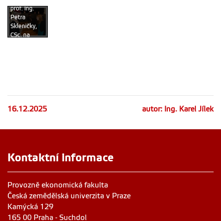
prof. Ing.
Petra
Skleničky,
CSc. na
slavnostním
zasedání
vědecké
rady
10.11.2025
16.12.2025
autor: Ing. Karel Jílek
Kontaktní informace
Provozně ekonomická fakulta
Česká zemědělská univerzita v Praze
Kamýcká 129
165 00 Praha - Suchdol