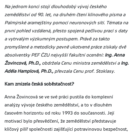
Na jednom konci stojí dlouhodobý vývoj českého
zemědělství od 90. let, na druhém čtení klínového písma a
Palmýrské aramejštiny pomocí neuronových sítí. Témata na
první pohled vzdálená, přesto spojená pečlivou prací s daty
a vytrvalým výzkumným postupem. Právě za takto
promyšlené a metodicky pevně ukotvené práce získaly dvě
absolventky PEF ČZU nejvyšší fakultní ocenění:
Ing. Anna
Žovincová, Ph.D.,
obdržela Cenu ministra zemědělství a
Ing.
Adéla Hamplová, Ph.D.,
převzala Cenu prof. Stoklasy.
Kam zmizela česká soběstačnost?
Anna Žovincová se ve své práci pustila do komplexní
analýzy vývoje českého zemědělství, a to v dlouhém
časovém horizontu od roku 1993 do současnosti. Její
motivací bylo přesvědčení, že zemědělství představuje
klíčový pilíř společnosti zajišťující potravinovou bezpečnost,