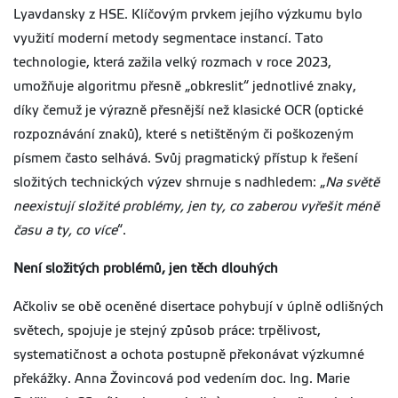
Lyavdansky z HSE. Klíčovým prvkem jejího výzkumu bylo
využití moderní metody segmentace instancí. Tato
technologie, která zažila velký rozmach v roce 2023,
umožňuje algoritmu přesně „obkreslit“ jednotlivé znaky,
díky čemuž je výrazně přesnější než klasické OCR (optické
rozpoznávání znaků), které s netištěným či poškozeným
písmem často selhává. Svůj pragmatický přístup k řešení
složitých technických výzev shrnuje s nadhledem: „
Na světě
neexistují složité problémy, jen ty, co zaberou vyřešit méně
času a ty, co více
“.
Není složitých problémů, jen těch dlouhých
Ačkoliv se obě oceněné disertace pohybují v úplně odlišných
světech, spojuje je stejný způsob práce: trpělivost,
systematičnost a ochota postupně překonávat výzkumné
překážky. Anna Žovincová pod vedením doc. Ing. Marie