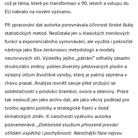
což je téma, které po transformaci v 90. letech a vstupu do
EU nabralo na novém významu.
Při zpracování dat autorka porovnávala účinnost široké škály
statistických metod. Nezůstala jen u klasických trendových
funkcí a exponenciálního vyrovnávání, ale využila i pokročilé
nástroje jako Box-Jenkinsovu metodologii a modely
neuronových sítí. Výsledky jejího „pátrání“ odhalily zásadní
strukturální změny: pokles diverzity pěstovaných plodin a
výrazný útlum živočišné výroby, který je patrný zejména v
chovu prasat. Analýza rovněž varuje před snižující se
soběstačností v produkci brambor, ovoce a zeleniny. Práce
tak neslouží jen jako archiv dat, ale jako věcný podklad pro
tvorbu agrární politiky a strategické řízení v době
klimatických změn. K náročnosti výzkumu autorka
poznamenává: „
Doktorské studium přirozeně provází
střídání úspěchů i pochybností. Náročnější fáze nejsou