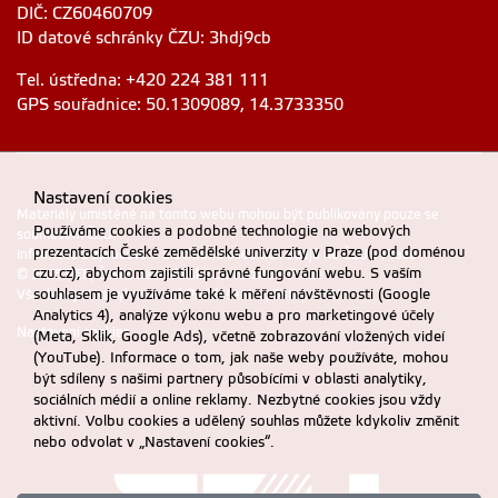
DIČ: CZ60460709
ID datové schránky ČZU: 3hdj9cb
Tel. ústředna: +420 224 381 111
GPS souřadnice: 50.1309089, 14.3733350
Nastavení cookies
Materiály umístěné na tomto webu mohou být publikovány pouze se
Používáme cookies a podobné technologie na webových
souhlasem ČZU.
prezentacích České zemědělské univerzity v Praze (pod doménou
Informace o zpracování a ochraně osobních údajů na ČZU v Praze
.
czu.cz), abychom zajistili správné fungování webu. S vaším
© 2025 PEF, Česká zemědělská univerzita v Praze
souhlasem je využíváme také k měření návštěvnosti (Google
Všechna práva vyhrazena |
Prohlášení o přístupnosti
Analytics 4), analýze výkonu webu a pro marketingové účely
Nastavení cookies
(Meta, Sklik, Google Ads), včetně zobrazování vložených videí
(YouTube). Informace o tom, jak naše weby používáte, mohou
být sdíleny s našimi partnery působícími v oblasti analytiky,
sociálních médií a online reklamy. Nezbytné cookies jsou vždy
aktivní. Volbu cookies a udělený souhlas můžete kdykoliv změnit
nebo odvolat v „Nastavení cookies“.