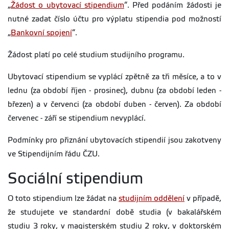
„
Žádost o ubytovací stipendium
“. Před podáním žádosti je
nutné zadat číslo účtu pro výplatu stipendia pod možností
„
Bankovní spojení
“.
Žádost platí po celé studium studijního programu.
Ubytovací stipendium se vyplácí zpětně za tři měsíce, a to v
lednu (za období říjen - prosinec), dubnu (za období leden -
březen) a v červenci (za období duben - červen). Za období
červenec - září se stipendium nevyplácí.
Podmínky pro přiznání ubytovacích stipendií jsou zakotveny
ve Stipendijním řádu ČZU.
Sociální stipendium
O toto stipendium lze žádat na
studijním oddělení
v případě,
že studujete ve standardní době studia (v bakalářském
studiu 3 roky, v magisterském studiu 2 roky, v doktorském