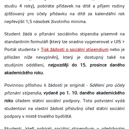
studiu 4 roky), pobíráte přídavek na dítě a příjem rodiny
zjišťovaný pro účely přídavku na dítě za kalendářní rok
nepřevýšil 1,5 násobek životního minima.
Student žádá o přiznání sociálního stipendia písemně na
standardním formuláři (který lze snadno vygenerovat v UIS >
Portál studenta >
Tisk žádosti o sociální stipendium
nebo je
přiložen níže nevyplněn), který je dostupný také na
studijním oddělení,
nejpozději do 15. prosince daného
akademického roku
.
Povinnou přílohou k žádosti je originál -
Sdělení pro účely
přiznání stipendia
,
vydané po 1. 10. daného akademického
roku
úřadem státní sociální podpory. Toto potvrzení vydá
studentovi na vlastní žádost příslušný úřad státní sociální
podpory v místě trvalého bydliště.
Studenti, kteří pobírali sociální stipendium v předchozím