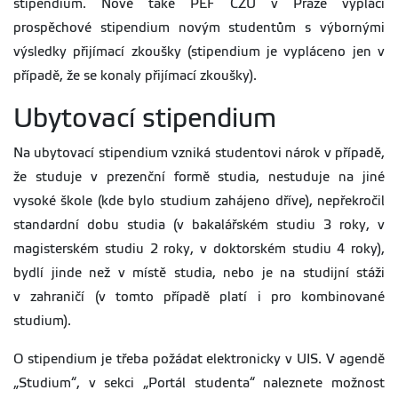
stipendium. Nově také PEF ČZU v Praze vyplácí
prospěchové stipendium novým studentům s výbornými
výsledky přijímací zkoušky (stipendium je vypláceno jen v
případě, že se konaly přijímací zkoušky).
Ubytovací stipendium
Na ubytovací stipendium vzniká studentovi nárok v případě,
že studuje v prezenční formě studia, nestuduje na jiné
vysoké škole (kde bylo studium zahájeno dříve), nepřekročil
standardní dobu studia (v bakalářském studiu 3 roky, v
magisterském studiu 2 roky, v doktorském studiu 4 roky),
bydlí jinde než v místě studia, nebo je na studijní stáži
v zahraničí (v tomto případě platí i pro kombinované
studium).
O stipendium je třeba požádat elektronicky v UIS. V agendě
„Studium“, v sekci „Portál studenta“ naleznete možnost