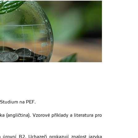
 Studium na PEF.
a (angličtina). Vzorové příklady a literatura pro
a úrovní B2. Uchazeči prokazují znalost jazyka