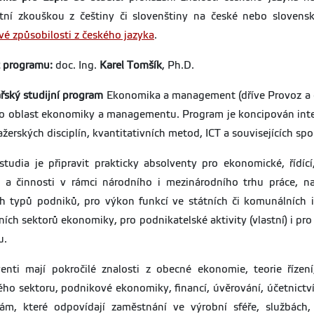
tní zkouškou z češtiny či slovenštiny na české nebo slovensk
vé způsobilosti z českého jazyka
.
 programu:
doc. Ing.
Karel Tomšík
, Ph.D.
řský studijní program
Ekonomika a management (dříve Provoz a e
o oblast ekonomiky a managementu. Program je koncipován inter
žerských disciplín, kvantitativních metod, ICT a souvisejících spo
studia je připravit prakticky absolventy pro ekonomické, řídící,
 a činnosti v rámci národního i mezinárodního trhu práce, 
h typů podniků, pro výkon funkcí ve státních či komunálních in
ních sektorů ekonomiky, pro podnikatelské aktivity (vlastní) i pr
u.
enti mají pokročilé znalosti z obecné ekonomie, teorie řízení
ého sektoru, podnikové ekonomiky, financí, úvěrování, účetnic
m, které odpovídají zaměstnání ve výrobní sféře, službách,