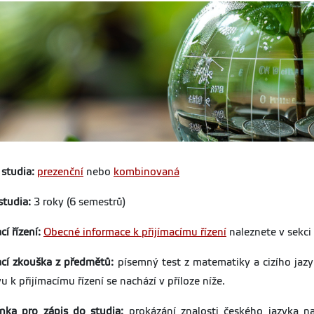
studia:
prezenční
nebo
kombinovaná
studia:
3 roky (6 semestrů)
cí řízení:
Obecné informace k přijímacímu řízení
naleznete v sekci
ací zkouška z předmětů:
písemný test z matematiky a cizího jazyk
u k přijímacímu řízení se nachází v příloze níže.
nka pro zápis do studia:
prokázání znalosti českého jazyka n