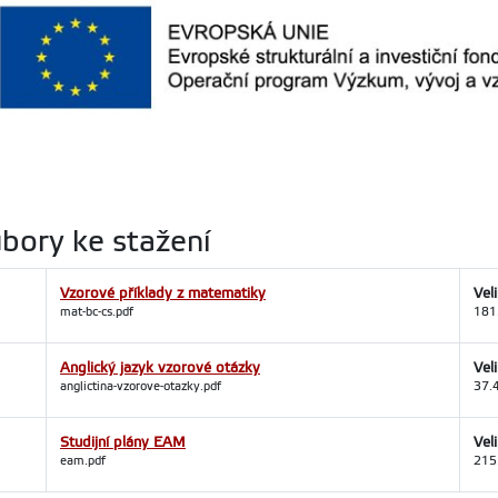
bory ke stažení
Vzorové příklady z matematiky
Vel
mat-bc-cs.pdf
181
Anglický jazyk vzorové otázky
Vel
anglictina-vzorove-otazky.pdf
37.
Studijní plány EAM
Vel
eam.pdf
215