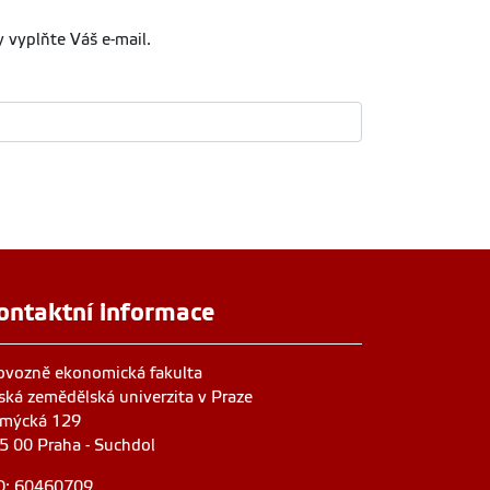
 vyplňte Váš e-mail.
ontaktní informace
ovozně ekonomická fakulta
ská zemědělská univerzita v Praze
mýcká 129
5 00 Praha - Suchdol
O: 60460709