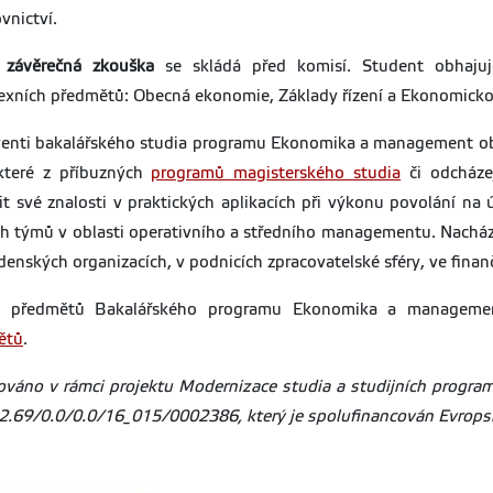
vnictví.
í závěrečná zkouška
se skládá před komisí. Student obhajuje
xních předmětů: Obecná ekonomie, Základy řízení a Ekonomicko 
enti bakalářského studia programu Ekonomika a management o
které z příbuzných
programů magisterského studia
či odcháze
it své znalosti v praktických aplikacích při výkonu povolání na
ch týmů v oblasti operativního a středního managementu. Nacház
denských organizacích, v podnicích zpracovatelské sféry, ve finan
y předmětů Bakalářského programu Ekonomika a managemen
ětů
.
ováno v rámci projektu Modernizace studia a studijních programů
2.69/0.0/0.0/16_015/0002386, který je spolufinancován Evropsk