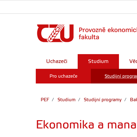
Uchazeči
Studium
Vě
Pro uchazeče
Studijní progr
PEF
Studium
Studijní programy
Bak
Ekonomika a mana