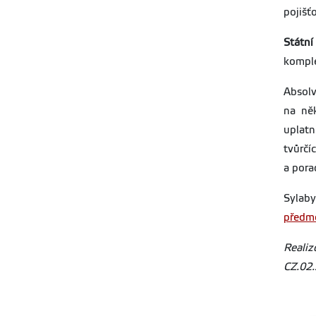
pojišťo
Státn
komple
Absolv
na ně
uplatn
tvůrčí
a pora
Sylab
předm
Realiz
CZ.02.