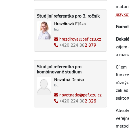
maturi
jazyko
Studijní referentka pro 3. ročník
Hrazdírová Eliška
Garant
Ing.
Bakalá
hrazdirova@pef.czu.cz
+420
224 38
2 879
zájem 
a mana
Studijní referentka pro
Cílem 
kombinované studium
funkce
Novotná Denisa
různýc
Bc.
základ
novotnade@pef.czu.cz
sektor
+420
224 38
2 326
Absolv
veřejn
metodá