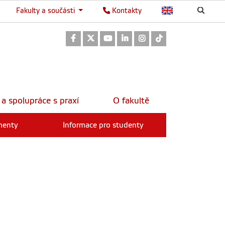
Fakulty a součásti
Kontakty
Odkaz na Facebook
Odkaz na Twitter
Odkaz na Youtube
Odkaz na LinkedIn
Odkaz na Instagram
Odkaz na TikTok
 a spolupráce s praxí
O fakultě
menty
Informace pro studenty