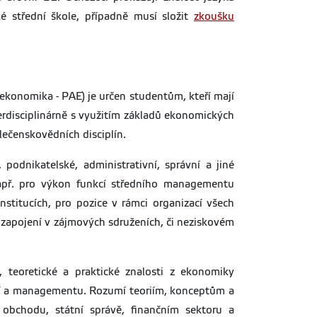
é střední škole, případně musí složit
zkoušku
konomika - PAE) je určen studentům, kteří mají
disciplinárně s využitím základů ekonomických
lečenskovědních disciplín.
 podnikatelské, administrativní, správní a jiné
např. pro výkon funkcí středního managementu
stitucích, pro pozice v rámci organizací všech
o zapojení v zájmových sdruženích, či neziskovém
, teoretické a praktické znalosti z ekonomiky
tví a managementu. Rozumí teoriím, konceptům a
 obchodu, státní správě, finančním sektoru a