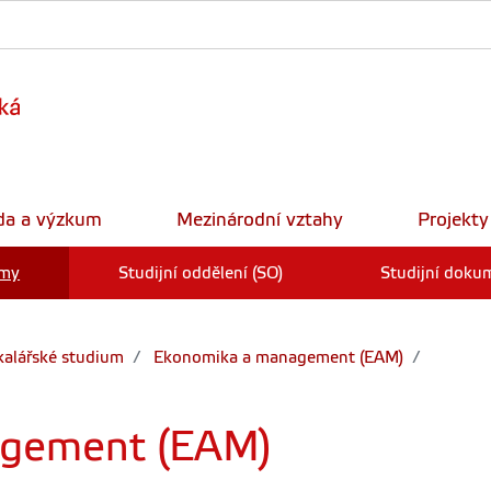
da a výzkum
Mezinárodní vztahy
Projekty
amy
Studijní oddělení (SO)
Studijní doku
alářské studium
Ekonomika a management (EAM)
gement (EAM)