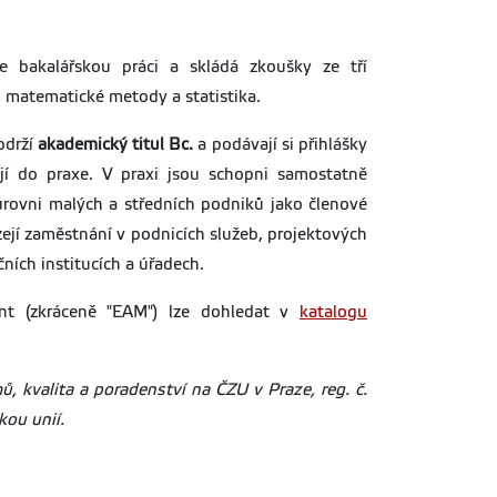
 bakalářskou práci a skládá zkoušky ze tří
matematické metody a statistika.
bdrží
akademický titul Bc.
a
podávají si přihlášky
jí do praxe. V praxi jsou schopni samostatně
 úrovni malých a středních podniků jako členové
ejí zaměstnání v podnicích služeb, projektových
čních institucích a úřadech.
t (zkráceně "EAM") lze dohledat v
katalogu
, kvalita a poradenství na ČZU v Praze, reg. č.
ou unií.