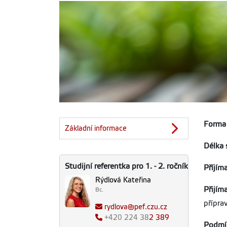
Forma 
Základní informace
Délka 
Studijní referentka pro 1. - 2. ročník
Příjíma
Rýdlová Kateřina
Přijím
Bc.
příprav
rydlova@pef.czu.cz
+420
224 38
2 389
Podmí