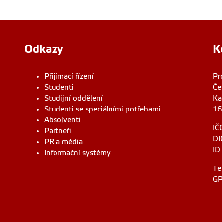
Odkazy
K
Přijímací řízení
Pr
Studenti
Če
Studijní oddělení
Ka
Studenti se speciálními potřebami
16
Absolventi
IČ
Partneři
DI
PR a média
ID
Informační systémy
Te
GP