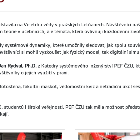
dstavila na Veletrhu vědy v pražských Letňanech. Návštěvníci na
eorie v učebnicích, ale témata, která ovlivňují každodenní život
y systémové dynamiky, které umožnily sledovat, jak spolu souvisej
vštěvníci si mohli vyzkoušet jak fyzický model, tak digitální sim
 Jan Rydval, Ph.D.
z Katedry systémového inženýrství PEF ČZU, kt
těvníky o jejich využití v praxi.
fotostěna, fakultní maskot, vědomostní kvíz a netradiční úkol ses
ů, studentů i široké veřejnosti. PEF ČZU tak měla možnost předsta
kají.