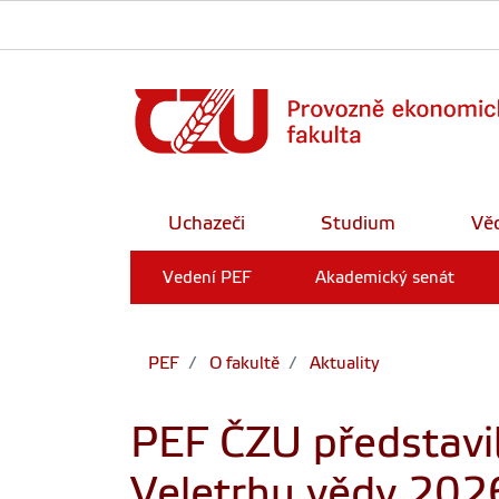
Uchazeči
Studium
Vě
Vedení PEF
Akademický senát
PEF
O fakultě
Aktuality
PEF ČZU představi
Veletrhu vědy 202