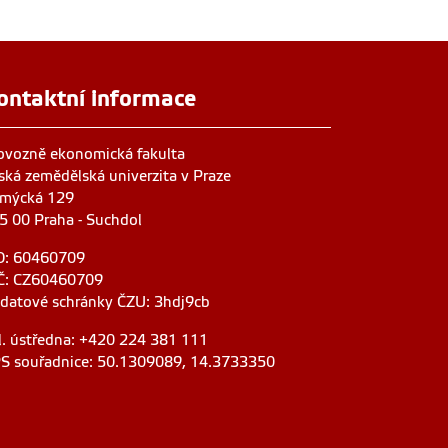
ontaktní informace
ovozně ekonomická fakulta
ská zemědělská univerzita v Praze
mýcká 129
5 00 Praha - Suchdol
O: 60460709
Č: CZ60460709
 datové schránky ČZU: 3hdj9cb
l. ústředna: +420 224 381 111
S souřadnice: 50.1309089, 14.3733350