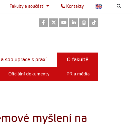
Fakulty a součásti
Kontakty
Odkaz na Facebook
Odkaz na Twitter
Odkaz na Youtube
Odkaz na LinkedIn
Odkaz na Instagram
Odkaz na TikTok
 a spolupráce s praxí
O fakultě
Oficiální dokumenty
PR a média
émové myšlení na