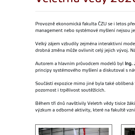
Provozně ekonomická fakulta ČZU se i letos pře
management nebo systémové myšlení nejsou jen t
Velký zájem vzbudily zejména interaktivní model
drobná změna může ovlivnit celý jejich vývoj. Ná
Autorem a hlavním průvodcem modelů byl
Ing.
principy systémového myšlení a diskutoval s návš
Součástí expozice mimo jiné byla také oblíbená 
pozornost i trpělivost soutěžících.
Během tří dnů navštívily Veletrh vědy tisíce žák
výzkum a odborné aktivity, které na fakultě vzni