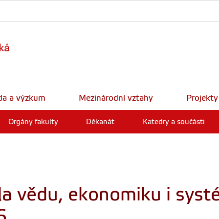
da a výzkum
Mezinárodní vztahy
Projekty
Orgány fakulty
Děkanát
Katedry a součásti
la vědu, ekonomiku i syst
6