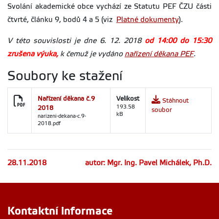
Svolání akademické obce vychází ze Statutu PEF ČZU části
čtvrté, článku 9, bodů 4 a 5 (viz
Platné dokumenty
).
V této souvislosti je dne 6. 12. 2018
od 14:00 do 15:30
zrušena výuka,
k čemuž je vydáno
nařízení děkana PEF
.
Soubory ke stažení
Nařízení děkana č.9
Velikost
Stáhnout
2018
193.58
soubor
kB
narizeni-dekana-c.9-
2018.pdf
28.11.2018
autor: Mgr. Ing. Pavel Michálek, Ph.D.
Kontaktní informace