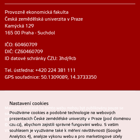
Provozně ekonomická fakulta
Česká zemědělská univerzita v Praze
Kamýcká 129
165 00 Praha - Suchdol
IČO: 60460709
DIČ: CZ60460709
ID datové schránky ČZU: 3hdj9cb
Tel. ústředna: +420 224 381 111
GPS souřadnice: 50.1309089, 14.3733350
Nastavení cookies
Materiály umístěné na tomto webu mohou být publikovány pouze se
Používáme cookies a podobné technologie na webových
souhlasem ČZU.
prezentacích České zemědělské univerzity v Praze (pod doménou
Informace o zpracování a ochraně osobních údajů na ČZU v Praze
.
czu.cz), abychom zajistili správné fungování webu. S vaším
© 2025 PEF, Česká zemědělská univerzita v Praze
souhlasem je využíváme také k měření návštěvnosti (Google
Všechna práva vyhrazena |
Prohlášení o přístupnosti
Analytics 4), analýze výkonu webu a pro marketingové účely