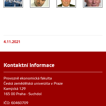
prof. RNDr.
Slavnostní
Jaroslav
prof. Ing. Jan
prof. Ing.
vědecká
Havlíček,
Hron, DrSc.,
Ivan Vrana,
rada PEF
CSc.
dr. h. c.
DrSc.
4.11.2021
Kontaktní informace
Provozně ekonomická fakulta
Česká zemědělská univerzita v Praze
Kamýcká 129
165 00 Praha - Suchdol
IČO: 60460709