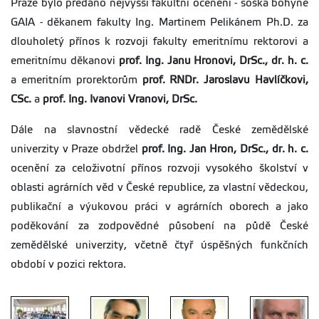
Praze bylo předáno nejvyšší fakultní ocenění - soška bohyně
GAIA - děkanem fakulty Ing. Martinem Pelikánem Ph.D. za
dlouholetý přínos k rozvoji fakulty emeritnímu rektorovi a
emeritnímu děkanovi
prof. Ing. Janu Hronovi, DrSc., dr. h. c.
a emeritním prorektorům
prof. RNDr. Jaroslavu Havlíčkovi,
CSc.
a
prof. Ing. Ivanovi Vranovi, DrSc.
Dále na slavnostní vědecké radě
České zemědělské
univerzity v Praze
obdržel
prof. Ing. Jan Hron, DrSc., dr. h. c.
ocenění za celoživotní přínos rozvoji vysokého školství v
oblasti agrárních věd v České republice, za vlastní vědeckou,
publikační a výukovou práci v agrárních oborech a jako
poděkování za zodpovědné působení na půdě České
zemědělské univerzity, včetně čtyř úspěšných funkčních
období v pozici rektora.