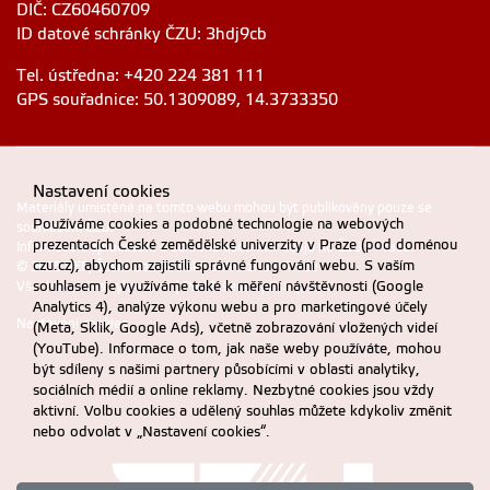
DIČ: CZ60460709
ID datové schránky ČZU: 3hdj9cb
Tel. ústředna: +420 224 381 111
GPS souřadnice: 50.1309089, 14.3733350
Nastavení cookies
Materiály umístěné na tomto webu mohou být publikovány pouze se
Používáme cookies a podobné technologie na webových
souhlasem ČZU.
prezentacích České zemědělské univerzity v Praze (pod doménou
Informace o zpracování a ochraně osobních údajů na ČZU v Praze
.
czu.cz), abychom zajistili správné fungování webu. S vaším
© 2025 PEF, Česká zemědělská univerzita v Praze
souhlasem je využíváme také k měření návštěvnosti (Google
Všechna práva vyhrazena |
Prohlášení o přístupnosti
Analytics 4), analýze výkonu webu a pro marketingové účely
Nastavení cookies
(Meta, Sklik, Google Ads), včetně zobrazování vložených videí
(YouTube). Informace o tom, jak naše weby používáte, mohou
být sdíleny s našimi partnery působícími v oblasti analytiky,
sociálních médií a online reklamy. Nezbytné cookies jsou vždy
aktivní. Volbu cookies a udělený souhlas můžete kdykoliv změnit
nebo odvolat v „Nastavení cookies“.