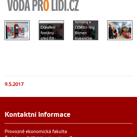
Otevření
fontány v
Otevření
CEMS I - Ing.
fontány
Roman
před EIII -
Kvasnička,
Ing. Martin
Ph.D.,
Pelikán,
zástupci
Fontána v
Ph.D., JUDr.
firmy
přízemí
Marie
Johnson a
CEMS I
Divišová
Johnson
Studenti
9.5.2017
Kontaktní informace
Provozně ekonomická fakulta