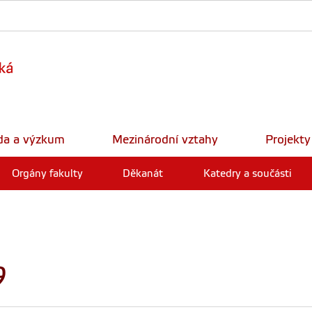
da a výzkum
Mezinárodní vztahy
Projekty
Orgány fakulty
Děkanát
Katedry a součásti
9