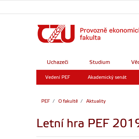
Uchazeči
Studium
Vě
Vedení PEF
Akademický senát
PEF
O fakultě
Aktuality
Letní hra PEF 201