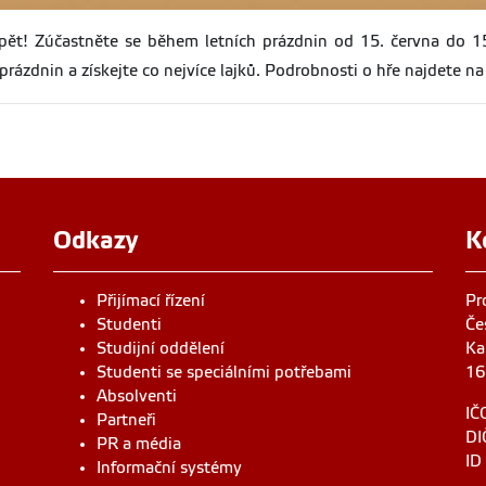
zpět! Zúčastněte se během letních prázdnin od 15. června do 
z prázdnin a získejte co nejvíce lajků. Podrobnosti o hře najdete 
Odkazy
K
Přijímací řízení
Pr
Studenti
Če
Studijní oddělení
Ka
Studenti se speciálními potřebami
16
Absolventi
IČ
Partneři
DI
PR a média
ID
Informační systémy