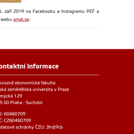
15. září 2019 na Facebooku a Instagramu PEF a
na webu
smat.se
.
ontaktní informace
ovozně ekonomická fakulta
ská zemědělská univerzita v Praze
mýcká 129
5 00 Praha - Suchdol
O: 60460709
Č: CZ60460709
 datové schránky ČZU: 3hdj9cb