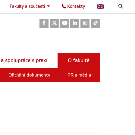
Fakulty a součásti
Kontakty
Odkaz na Facebook
Odkaz na Twitter
Odkaz na Youtube
Odkaz na LinkedIn
Odkaz na Instagram
Odkaz na TikTok
 a spolupráce s praxí
O fakultě
Oficiální dokumenty
PR a média