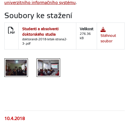
univerzitního informačního systému
.
Soubory ke stažení
Studenti a absolventi
Velikost
doktorského studia
276.36
Stáhnout
kB
doktorandi-2018-letak-strana2-
soubor
3-.pdf
Informační
Informační
schůzka
schůzka
doktorské
doktorské
studium
studium
10.4.2018