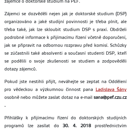
zájemce o doktorské studium na PEF.
Zájemci se dozvěděli nejen jak je doktorské studium (DSP)
organizováno a jaké studijní povinnosti je třeba plnit, ale
třeba také, jak lze skloubit studium DSP s praxí. Obdrželi
podrobné informace k přijímacímu řízení včetně doporučení,
jak se připravit na odbornou rozpravu před komisí. Schůzky
se zúčastnili také absolventi a současní studenti DSP, kteří
se podělili o svoje zkušenosti se studiem a zodpověděli
dotazy zájemců.
Pokud jste nestihli přijít, neváhejte se zeptat na Oddělení
pro vědeckou a výzkumnou činnost pana
Ladislava Šány
osobně nebo můžete zaslat dotaz na e-mail
sana@pef.czu.cz
.
Přihlášky k přijímacímu řízení do doktorských studijních
programů lze zasílat do
30. 4. 2018
prostřednictvím