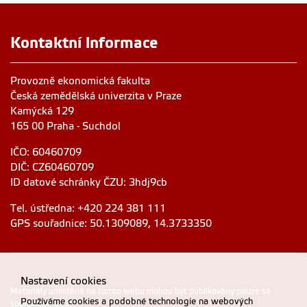
Kontaktní informace
Provozně ekonomická fakulta
Česká zemědělská univerzita v Praze
Kamýcká 129
165 00 Praha - Suchdol
IČO: 60460709
DIČ: CZ60460709
ID datové schránky ČZU: 3hdj9cb
Tel. ústředna: +420 224 381 111
GPS souřadnice: 50.1309089, 14.3733350
Nastavení cookies
Materiály umístěné na tomto webu mohou být publikovány pouze se
Používáme cookies a podobné technologie na webových
souhlasem ČZU.