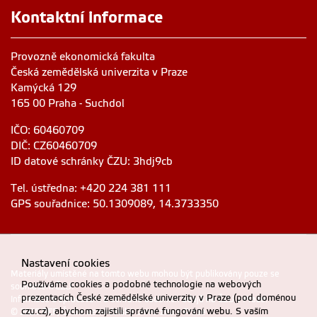
Kontaktní informace
Provozně ekonomická fakulta
Česká zemědělská univerzita v Praze
Kamýcká 129
165 00 Praha - Suchdol
IČO: 60460709
DIČ: CZ60460709
ID datové schránky ČZU: 3hdj9cb
Tel. ústředna: +420 224 381 111
GPS souřadnice: 50.1309089, 14.3733350
Nastavení cookies
Materiály umístěné na tomto webu mohou být publikovány pouze se
Používáme cookies a podobné technologie na webových
souhlasem ČZU.
prezentacích České zemědělské univerzity v Praze (pod doménou
Informace o zpracování a ochraně osobních údajů na ČZU v Praze
.
czu.cz), abychom zajistili správné fungování webu. S vaším
© 2025 PEF, Česká zemědělská univerzita v Praze