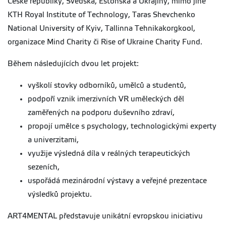
České republiky, Švédska, Estonska a Ukrajiny, mimo jiné
KTH Royal Institute of Technology, Taras Shevchenko
National University of Kyiv, Tallinna Tehnikakorgkool,
organizace Mind Charity či Rise of Ukraine Charity Fund.
Během následujících dvou let projekt:
vyškolí stovky odborníků, umělců a studentů,
podpoří vznik imerzivních VR uměleckých děl
zaměřených na podporu duševního zdraví,
propojí umělce s psychology, technologickými experty
a univerzitami,
využije výsledná díla v reálných terapeutických
sezeních,
uspořádá mezinárodní výstavy a veřejné prezentace
výsledků projektu.
ART4MENTAL představuje unikátní evropskou iniciativu