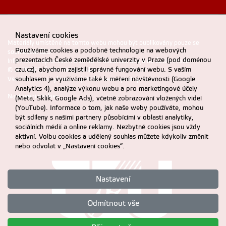
Nastavení cookies
Materiály umístěné na tomto webu mohou být publikovány pouze se
Používáme cookies a podobné technologie na webových
souhlasem ČZU.
prezentacích České zemědělské univerzity v Praze (pod doménou
Informace o zpracování a ochraně osobních údajů na ČZU v Praze
.
czu.cz), abychom zajistili správné fungování webu. S vaším
© 2025 PEF, Česká zemědělská univerzita v Praze
souhlasem je využíváme také k měření návštěvnosti (Google
Všechna práva vyhrazena |
Prohlášení o přístupnosti
Analytics 4), analýze výkonu webu a pro marketingové účely
Nastavení cookies
(Meta, Sklik, Google Ads), včetně zobrazování vložených videí
(YouTube). Informace o tom, jak naše weby používáte, mohou
být sdíleny s našimi partnery působícími v oblasti analytiky,
sociálních médií a online reklamy. Nezbytné cookies jsou vždy
aktivní. Volbu cookies a udělený souhlas můžete kdykoliv změnit
nebo odvolat v „Nastavení cookies“.
Nastavení
Odmítnout vše