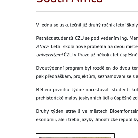
V lednu se uskutečnil již druhý ročník letní školy
Patnáct studentů ČZU se pod vedením Ing. Mar
Africa
. Letní škola nově proběhla na dvou míste
univerzitami
ČZU v Praze již několik let úspěšně
Dvoutýdenní program byl rozdělen do dvou tema
pak přednáškám, projektům, seznamovaní se s a
Během prvního týdne nacestovali studenti kole
prehistorické malby jeskynních lidí a úspěšně z
Druhý týden strávili ve městech Bloemfontei
ekonomii, ale i třeba jazyky Jihoafrické repub