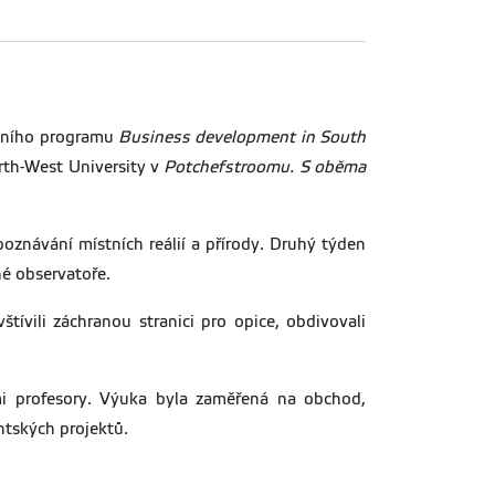
enního programu
Business development in South
orth-West University v
Potchefstroomu. S oběma
znávání místních reálií a přírody. Druhý týden
é observatoře.
ívili záchranou stranici pro opice, obdivovali
mi profesory. Výuka byla zaměřená na obchod,
ntských projektů.