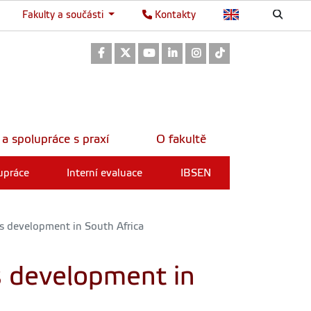
Fakulty a součásti
Kontakty
Odkaz na Facebook
Odkaz na Twitter
Odkaz na Youtube
Odkaz na LinkedIn
Odkaz na Instagram
Odkaz na TikTok
 a spolupráce s praxí
O fakultě
upráce
Interní evaluace
IBSEN
ss development in South Africa
ss development in