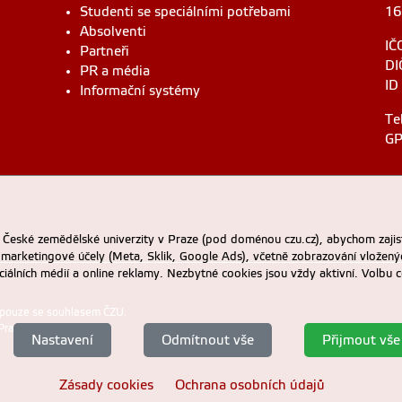
Studenti se speciálními potřebami
16
Absolventi
IČ
Partneři
DI
PR a média
ID
Informační systémy
Te
GP
eské zemědělské univerzity v Praze (pod doménou czu.cz), abychom zajist
 marketingové účely (Meta, Sklik, Google Ads), včetně zobrazování vložený
ociálních médií a online reklamy. Nezbytné cookies jsou vždy aktivní. Volb
 pouze se souhlasem ČZU.
Praze
.
Nastavení
Odmítnout vše
Přijmout vše
Zásady cookies
Ochrana osobních údajů