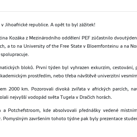
 v Jihoafrické republice. A opět to byl zážitek!
tina Kozáka z Mezinárodního oddělení PEF zúčastnilo dvoutýd
ch, a to na University of the Free State v Bloemfonteinu a na N
 spolupracuje.
tických bloků. První týden byl vyhrazen exkurzím, cestování, po
kademickým prostředím, nebo třeba návštěvě univerzitní vesmírn
m 2000 km. Pozorovali divoká zvířata v afrických parcích, navšt
dolali nejvyšší vodopád světa Tugela v Dračích horách.
n a Potchefstroom, kde absolvovali přednášky vedené místní
liky. Pomyslným završením tohoto týdne pak byly prezentace stude