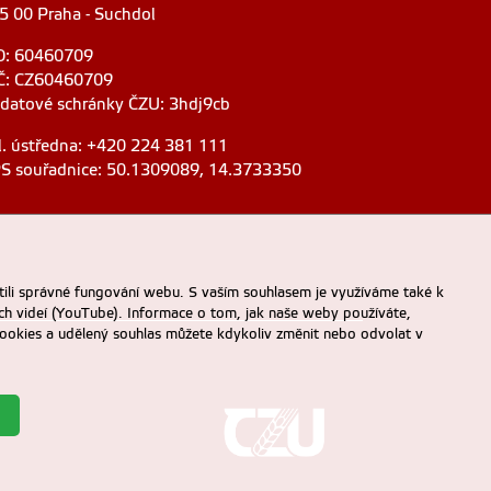
5 00 Praha - Suchdol
O: 60460709
Č: CZ60460709
 datové schránky ČZU: 3hdj9cb
l. ústředna: +420 224 381 111
S souřadnice: 50.1309089, 14.3733350
ili správné fungování webu. S vaším souhlasem je využíváme také k
ch videí (YouTube). Informace o tom, jak naše weby používáte,
u cookies a udělený souhlas můžete kdykoliv změnit nebo odvolat v