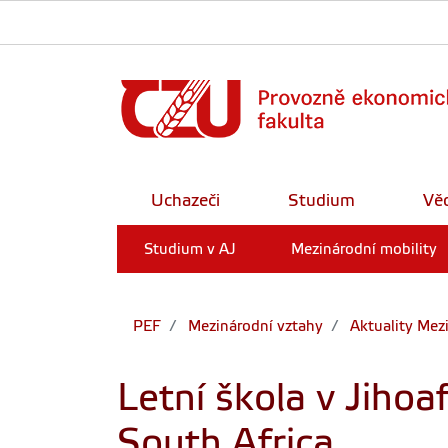
Uchazeči
Studium
Vě
Studium v AJ
Mezinárodní mobility
PEF
Mezinárodní vztahy
Aktuality Mez
Letní škola v Jihoa
South Africa