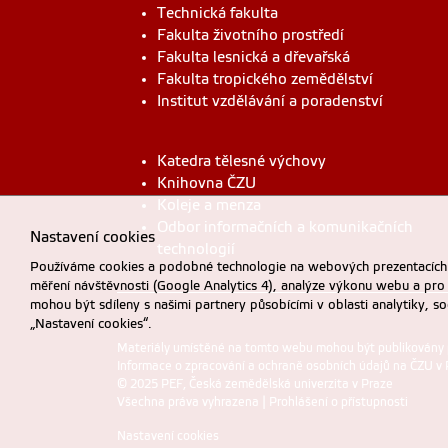
Technická fakulta
Fakulta životního prostředí
Fakulta lesnická a dřevařská
Fakulta tropického zemědělství
Institut vzdělávání a poradenství
Katedra tělesné výchovy
Knihovna ČZU
Koleje a menza
Odbor informačních a komunikačních
Nastavení cookies
technologií
Používáme cookies a podobné technologie na webových prezentacích Č
měření návštěvnosti (Google Analytics 4), analýze výkonu webu a pro
mohou být sdíleny s našimi partnery působícími v oblasti analytiky, s
„Nastavení cookies“.
Materiály umístěné na tomto webu mohou být publikovány
Informace o zpracování a ochraně osobních údajů na ČZU v 
© 2025 PEF, Česká zemědělská univerzita v Praze
Všechna práva vyhrazena |
Prohlášení o přístupnosti
Nastavení cookies