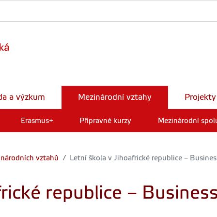
da a výzkum
Mezinárodní vztahy
Projekty
Erasmus+
Přípravné kurzy
Mezinárodní spol
inárodních vztahů
Letní škola v Jihoafrické republice – Busine
frické republice – Busine